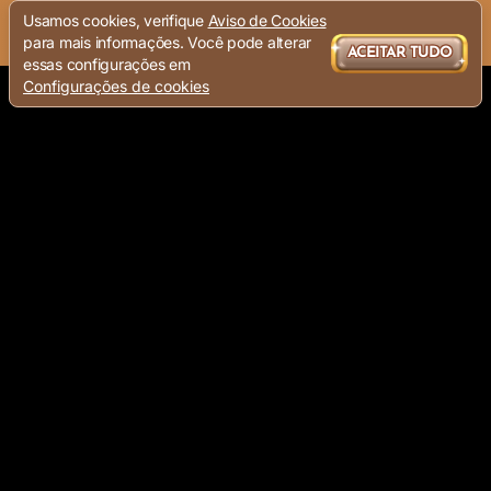
Usamos cookies, verifique
Aviso de Cookies
para mais informações. Você pode alterar
ACEITAR TUDO
essas configurações em
Configurações de cookies