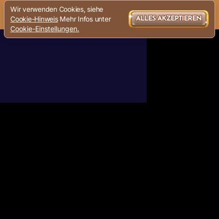
Wir verwenden Cookies, siehe
Cookie-Hinweis
Mehr Infos unter
ALLES AKZEPTIEREN
Cookie-Einstellungen.