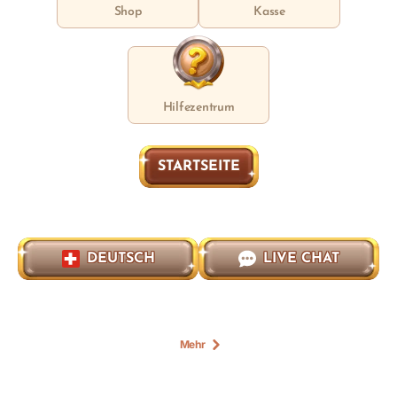
Shop
Kasse
Hilfezentrum
STARTSEITE
DEUTSCH
LIVE CHAT
Mehr