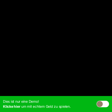
Dies ist nur eine Demo!
Klicke hier
um mit echtem Geld zu spielen.