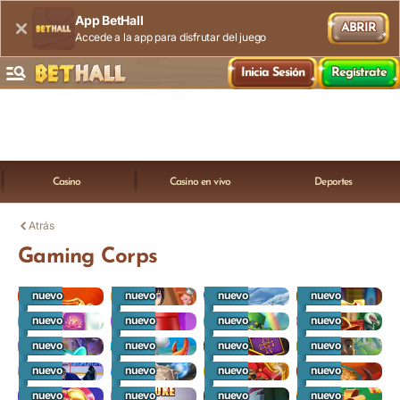
App BetHall
ABRIR
Accede a la app para disfrutar del juego
Inicia Sesión
Regístrate
Casino
Casino en vivo
Deportes
Atrás
Gaming Corps
nuevo
nuevo
nuevo
nuevo
nuevo
nuevo
nuevo
nuevo
nuevo
nuevo
nuevo
nuevo
nuevo
nuevo
nuevo
nuevo
nuevo
nuevo
nuevo
nuevo