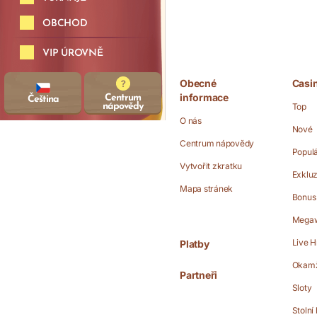
OBCHOD
VIP ÚROVNĚ
Obecné
Casi
informace
Centrum
Čeština
nápovědy
Top
O nás
Nové
Centrum nápovědy
Populá
Vytvořit zkratku
Exkluz
Mapa stránek
Bonus
Mega
Live H
Platby
Okamž
Partneři
Sloty
Stolní