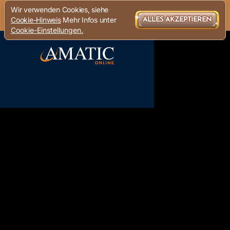
Wir verwenden Cookies, siehe
Cookie-Hinweis
Mehr Infos unter
ALLES AKZEPTIEREN
Cookie-Einstellungen.