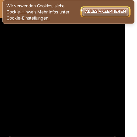
Wir verwenden Cookies, siehe
Cookie-Hinweis
Mehr Infos unter
ALLES AKZEPTIEREN
Cookie-Einstellungen.