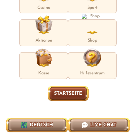
Casino
Sport
Aktionen
Shop
Kasse
Hilfezentrum
STARTSEITE
DEUTSCH
LIVE CHAT