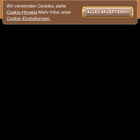
Wir verwenden Cookies, siehe
Cookie-Hinweis
Mehr Infos unter
ALLES AKZEPTIEREN
Cookie-Einstellungen.