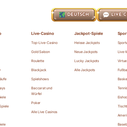
DEUTSCH
LIVE 
o
Live-Casino
Jackpot-Spiele
Spor
Top-Live-Casino
Heisse Jackpots
Sport
Gold Saloon
Neue Jackpots
Live-
Roulette
Lucky Jackpots
Virtue
v
Blackjack
Alle Jackpots
Fußba
äufe
Spielshows
Baske
ays
Baccarat und
Tenni
Würfel
iele
Eisho
Poker
Spiele
Tisch
Alle Live Casinos
Ameri
iele
Baseb