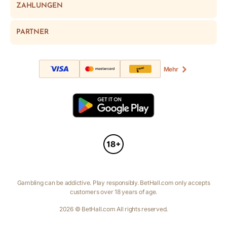
ZAHLUNGEN
PARTNER
Mehr
Gambling can be addictive. Play responsibly. BetHall.com only accepts
customers over 18 years of age.
2026 © BetHall.com All rights reserved.