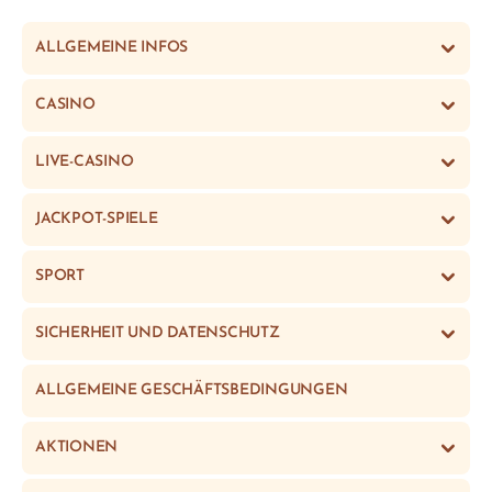
ALLGEMEINE INFOS
CASINO
LIVE-CASINO
JACKPOT-SPIELE
SPORT
SICHERHEIT UND DATENSCHUTZ
ALLGEMEINE GESCHÄFTSBEDINGUNGEN
AKTIONEN