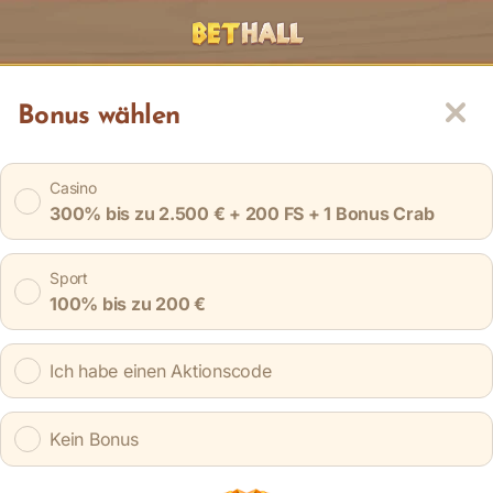
Bonus wählen
Casino
300% bis zu 2.500 € + 200 FS + 1 Bonus Crab
Sport
100% bis zu 200 €
Ich habe einen Aktionscode
Kein Bonus