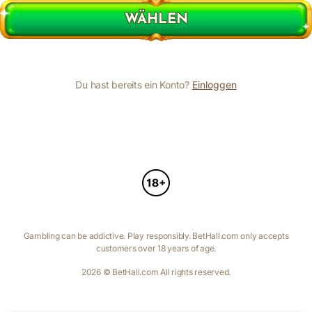
WÄHLEN
Du hast bereits ein Konto?
Einloggen
Gambling can be addictive. Play responsibly. BetHall.com only accepts
customers over 18 years of age.
2026 © BetHall.com All rights reserved.