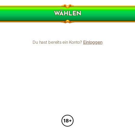
WÄHLEN
Du hast bereits ein Konto?
Einloggen