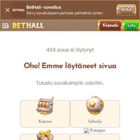
BetHall -sovellus
AVAA
Siirry sovellukseen parhaita pelihetkiä varten
Kirjaudu
Liity
404 sivua ei löytynyt
Oho! Emme löytäneet sivua
Tutustu suosituimpiin osioihin.
Kasino
Urheilu