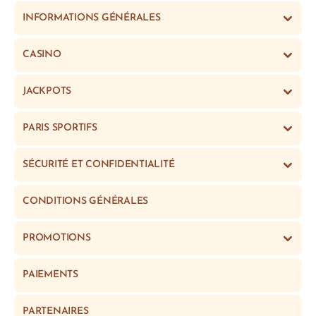
INFORMATIONS GÉNÉRALES
CASINO
JACKPOTS
PARIS SPORTIFS
SÉCURITÉ ET CONFIDENTIALITÉ
CONDITIONS GÉNÉRALES
PROMOTIONS
PAIEMENTS
PARTENAIRES