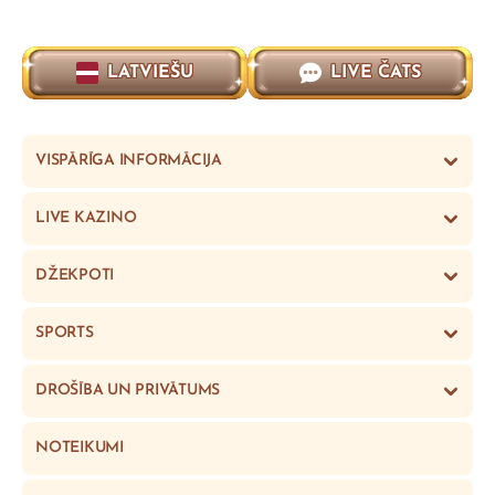
LATVIEŠU
LIVE ČATS
VISPĀRĪGA INFORMĀCIJA
LIVE KAZINO
DŽEKPOTI
SPORTS
DROŠĪBA UN PRIVĀTUMS
NOTEIKUMI