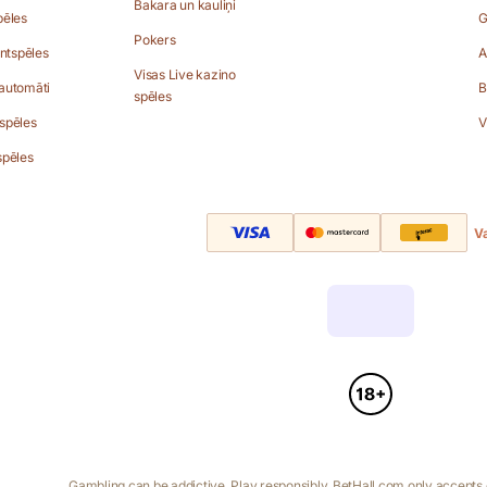
Bakara un kauliņi
pēles
G
Pokers
tspēles
A
Visas Live kazino
automāti
B
spēles
spēles
V
spēles
V
Gambling can be addictive. Play responsibly. BetHall.com only accepts