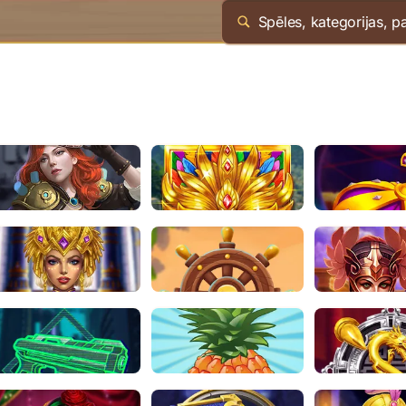
Spēles, kategorijas, p