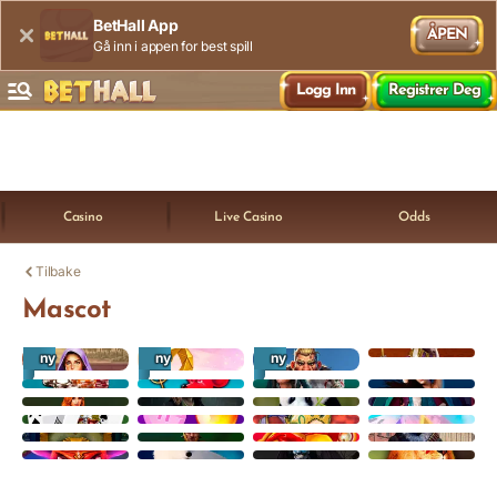
BetHall App
ÅPEN
Gå inn i appen for best spill
Logg Inn
Registrer Deg
Casino
Live Casino
Odds
Tilbake
Mascot
ny
ny
ny