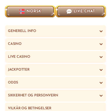
NORSK
LIVE CHAT
GENERELL INFO
CASINO
LIVE CASINO
JACKPOTTER
ODDS
SIKKERHET OG PERSONVERN
VILKÅR OG BETINGELSER