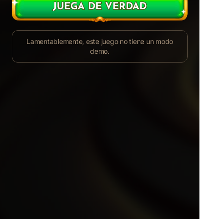
JUEGA DE VERDAD
Lamentablemente, este juego no tiene un modo
demo.