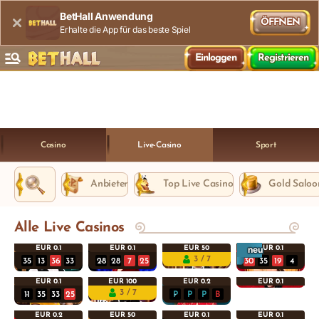
BetHall Anwendung
ÖFFNEN
Erhalte die App für das beste Spiel
Einloggen
Registrieren
Casino
Live-Casino
Sport
Anbieter
Top Live Casino
Gold Saloo
Alle Live Casinos
EUR 0.1
EUR 0.1
EUR 50
neu
EUR 0.1
 - EUR 20’000 
 - EUR 20’000 
 - EUR 5’000 
 - EUR 20’000 
3 / 7
35
13
36
33
28
28
7
25
30
35
19
4
31
33
12
30
0
28
29
3
1
31
13
2
EUR 0.1
EUR 100
EUR 0.2
EUR 0.1
 - EUR 10’000 
 - EUR 5’000 
 - EUR 10’000 
 - EUR 10’000 
3 / 7
11
35
33
25
P
P
P
B
26
3
33
4
30
11
15
26
20
18
31
34
5
20
20
1
B
B
B
B
11
18
1
34
20
8
10
18
31
33
31
14
EUR 0.2
EUR 50
EUR 0.1
EUR 0.1