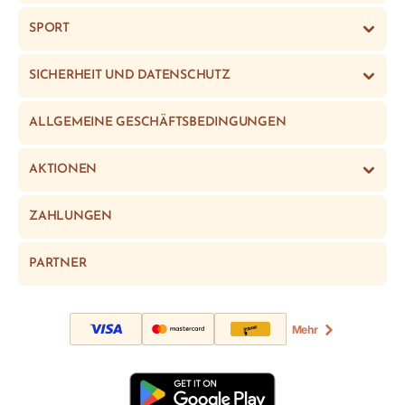
SPORT
SICHERHEIT UND DATENSCHUTZ
ALLGEMEINE GESCHÄFTSBEDINGUNGEN
AKTIONEN
ZAHLUNGEN
PARTNER
Mehr