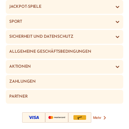
JACKPOT-SPIELE
SPORT
SICHERHEIT UND DATENSCHUTZ
ALLGEMEINE GESCHÄFTSBEDINGUNGEN
AKTIONEN
ZAHLUNGEN
PARTNER
Mehr