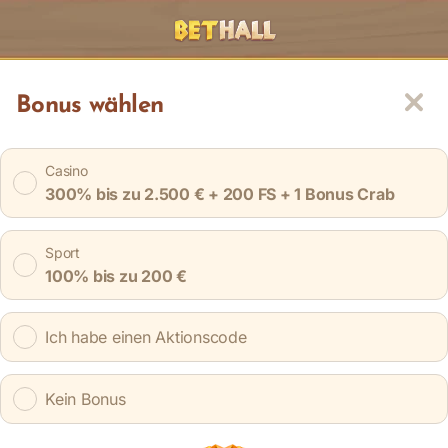
Bonus wählen
Casino
300% bis zu 2.500 € + 200 FS + 1 Bonus Crab
Sport
100% bis zu 200 €
Ich habe einen Aktionscode
Kein Bonus