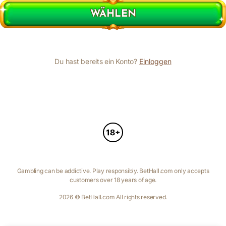
WÄHLEN
Du hast bereits ein Konto?
Einloggen
Gambling can be addictive. Play responsibly. BetHall.com only accepts
customers over 18 years of age.
2026 © BetHall.com All rights reserved.