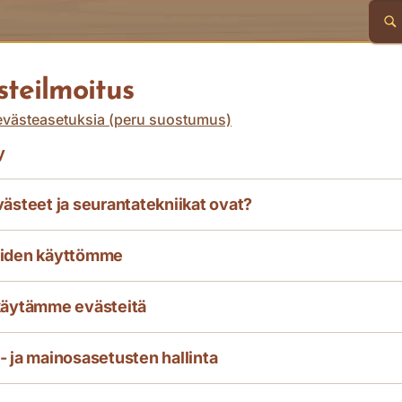
steilmoitus
västeasetuksia (peru suostumus)
y
västeet ja seurantatekniikat ovat?
iden käyttömme
käytämme evästeitä
- ja mainosasetusten hallinta