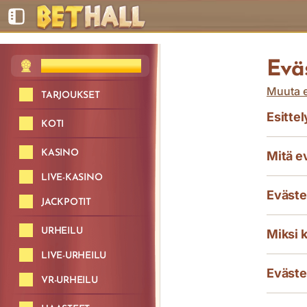
Evä
World Cup Fiesta
Muuta e
TARJOUKSET
Esittel
KOTI
KASINO
Mitä e
LIVE-KASINO
Eväste
JACKPOTIT
URHEILU
Miksi 
LIVE-URHEILU
Eväste
VR-URHEILU