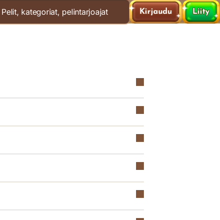
Pelit, kategoriat, pelintarjoajat
Kirjaudu
Liity