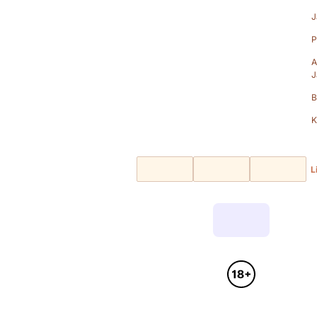
J
P
A
J
B
K
L