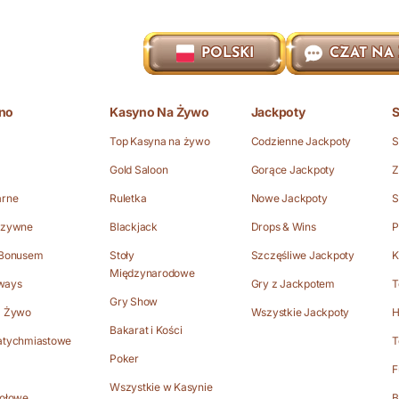
POLSKI
CZAT NA
no
Kasyno Na Żywo
Jackpoty
S
Top Kasyna na żywo
Codzienne Jackpoty
S
Gold Saloon
Gorące Jackpoty
Z
arne
Ruletka
Nowe Jackpoty
S
uzywne
Blackjack
Drops & Wins
P
 Bonusem
Stoły
Szczęśliwe Jackpoty
K
Międzynarodowe
ways
Gry z Jackpotem
T
Gry Show
a Żywo
Wszystkie Jackpoty
H
Bakarat i Kości
atychmiastowe
T
Poker
F
Wszystkie w Kasynie
tołowe
B