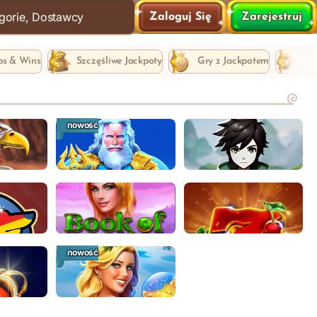
egorie, Dostawcy
Zaloguj Się
Zarejestruj
ps & Wins
Szczęśliwe Jackpoty
Gry z Jackpotem
Ws
nowość
nowość