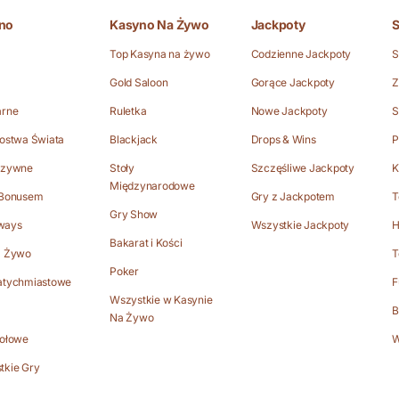
no
Kasyno Na Żywo
Jackpoty
S
Top Kasyna na żywo
Codzienne Jackpoty
S
Gold Saloon
Gorące Jackpoty
Z
arne
Ruletka
Nowe Jackpoty
S
zostwa Świata
Blackjack
Drops & Wins
P
uzywne
Stoły
Szczęśliwe Jackpoty
K
Międzynarodowe
 Bonusem
Gry z Jackpotem
T
Gry Show
ways
Wszystkie Jackpoty
H
Bakarat i Kości
a Żywo
T
Poker
atychmiastowe
F
Wszystkie w Kasynie
B
Na Żywo
tołowe
W
tkie Gry