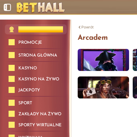
Powrót
Fiesta Pucharu Świata
Arcadem
PROMOCJE
STRONA GŁÓWNA
KASYNO
KASYNO NA ŻYWO
JACKPOTY
SPORT
ZAKŁADY NA ŻYWO
SPORTY WIRTUALNE