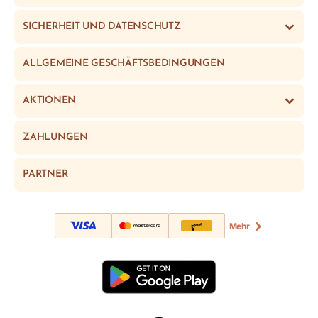
SICHERHEIT UND DATENSCHUTZ
ALLGEMEINE GESCHÄFTSBEDINGUNGEN
AKTIONEN
ZAHLUNGEN
PARTNER
Mehr