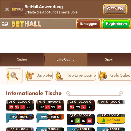
BetHall Anwendung
ÖFFNEN
Erhalte die App für das beste Spiel
Einloggen
Registrieren
Casino
Live-Casino
Sport
Anbieter
Top-Live-Casino
Gold Saloo
Internationale Tische
0,1 €
 - 20.000 € 
0,1 €
 - 20.000 € 
0,1 €
 - 20.000 € 
0,5 €
 - 1.000 € 
32
25
16
22
29
25
22
32
23
29
7
4
19
29
14
6
31
17
3
20
10
1
13
6
neu
neu
0,1 €
 - 20.000 € 
1 €
 - 5.000 € 
0,1 €
 - 100 € 
0,2 €
 - 500 € 
49 / 500
8
0
10
16
8
15
23
1
19
13
25
10
17
33
16
18
24
12
24
28
32
3
28
21
13
9
2
9
8
33
5
3
0,2 €
 - 500 € 
neu
5 €
 - 2.500 € 
50 €
neu
 - 5.000 € 
10 €
neu
 - 2.500 € 