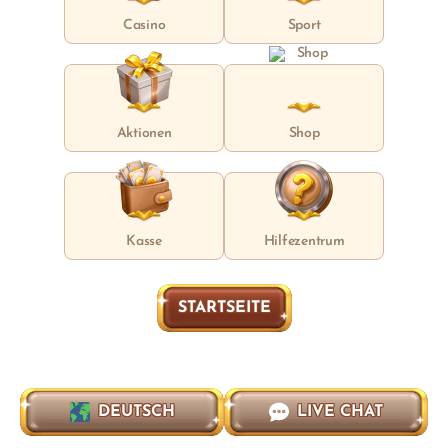
Casino
Sport
Aktionen
Shop
Kasse
Hilfezentrum
STARTSEITE
DEUTSCH
LIVE CHAT