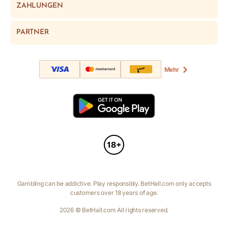
ZAHLUNGEN
PARTNER
Mehr
Gambling can be addictive. Play responsibly. BetHall.com only accepts
customers over 18 years of age.
2026 © BetHall.com All rights reserved.