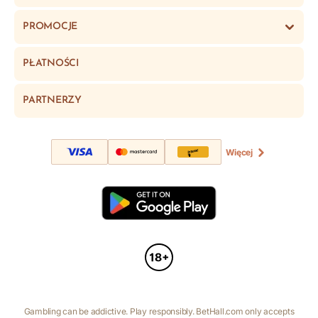
PROMOCJE
PŁATNOŚCI
PARTNERZY
Więcej
Gambling can be addictive. Play responsibly. BetHall.com only accepts