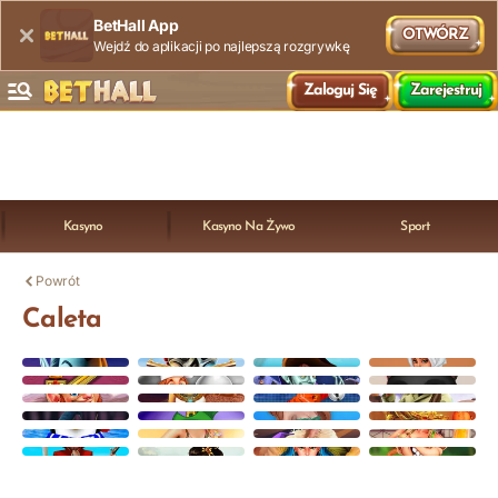
BetHall App
OTWÓRZ
Wejdź do aplikacji po najlepszą rozgrywkę
Zaloguj Się
Zarejestruj
Kasyno
Kasyno Na Żywo
Sport
Powrót
Caleta